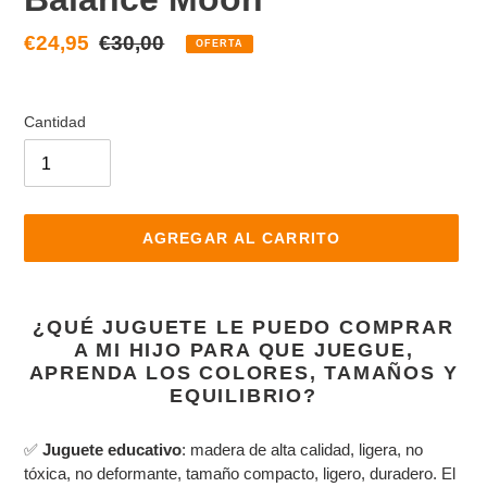
Precio
€24,95
Precio
€30,00
OFERTA
de
habitual
venta
Cantidad
AGREGAR AL CARRITO
Agregando
el
¿QUÉ JUGUETE LE PUEDO COMPRAR
producto
A MI HIJO PARA QUE JUEGUE,
a
APRENDA LOS COLORES, TAMAÑOS Y
tu
EQUILIBRIO?
carrito
de
✅
Juguete educativo
: madera de alta calidad, ligera, no
compra
tóxica, no deformante, tamaño compacto, ligero, duradero. El